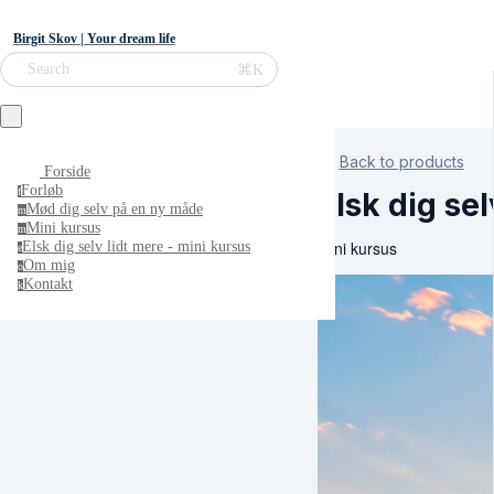
Birgit Skov | Your dream life
⌘K
Search
Back to products
Forside
Forløb
f
Elsk dig sel
Mød dig selv på en ny måde
m
Mini kursus
m
Mini kursus
Elsk dig selv lidt mere - mini kursus
e
Om mig
o
Kontakt
k