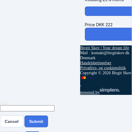
Price
DKK
222
Birgit Skov | Your dream life
Mail : kontakt@birgitskov.dk
Denmark
Handelsbetingelser
Privatlivs- og cookiepolitik
Copyright © 2026 Birgit Skov 
powered by
Cancel
Submit