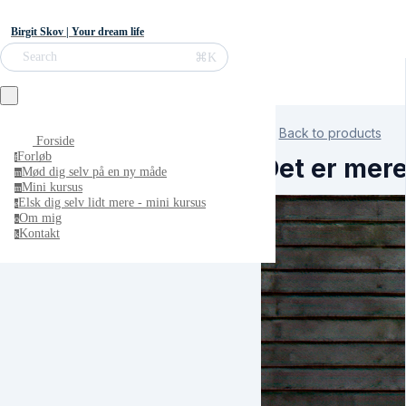
Birgit Skov | Your dream life
⌘K
Search
Back to products
Forside
Forløb
f
Det er mere
Mød dig selv på en ny måde
m
Mini kursus
m
Elsk dig selv lidt mere - mini kursus
e
Om mig
o
Kontakt
k