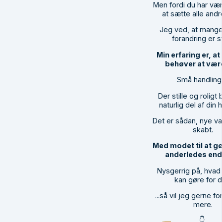
Men fordi du har være
at sætte alle andre
Jeg ved, at mange 
forandring er 
Min erfaring er, at
behøver at være
Små handling
Der stille og roligt 
naturlig del af din 
Det er sådan, nye va
skabt.
Med modet til at g
anderledes end 
Nysgerrig på, hvad 
kan gøre for d
...så vil jeg gerne fo
mere.
👇