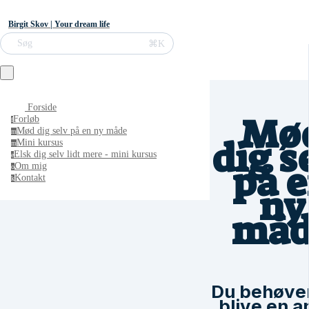
Birgit Skov | Your dream life
⌘K
Søg
Forside
Mø
Forløb
f
Mød dig selv på en ny måde
m
dig s
Mini kursus
m
Elsk dig selv lidt mere - mini kursus
e
på 
Om mig
o
Kontakt
k
ny
måd
Du behøver
blive en 